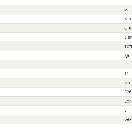
мет
41х
шпл
5 в
ест
да
11
4-х
326
Lon
3
бен