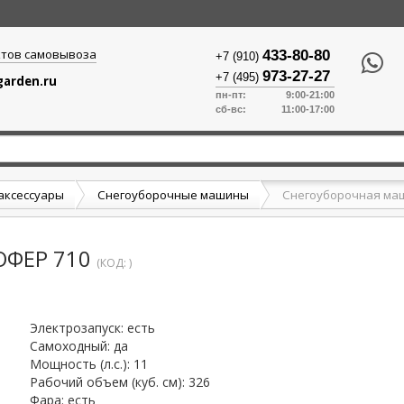
ктов самовывоза
433-80-80
+7 (910)
973-27-27
+7 (495)
arden.ru
пн-пт: 9:00-21:00
сб-вс: 11:00-17:00
аксессуары
Снегоуборочные машины
ОФЕР 710
(КОД:
)
Электрозапуск
:
есть
Самоходный
:
да
Мощность (л.с.)
:
11
Рабочий объем (куб. см)
:
326
Фара
:
есть