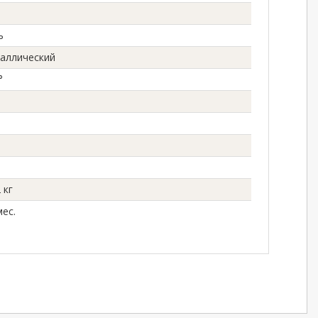
ь
аллический
°
 кг
мес.