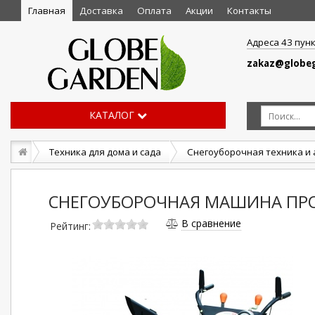
Главная
Доставка
Оплата
Акции
Контакты
Адреса 43 пун
zakaz@globeg
КАТАЛОГ
Техника для дома и сада
Снегоуборочная техника и 
СНЕГОУБОРОЧНАЯ МАШИНА ПР
В сравнение
Рейтинг: