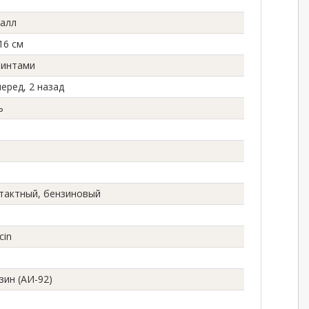
алл
16 см
интами
перед, 2 назад
ь
 тактный, бензиновый
cin
зин (АИ-92)