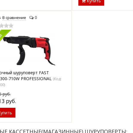
Купить
0
В сравнение
очный шуруповерт FAST
300-710W PROFESSIONAL
(Код:
300
)
95
руб.
13
руб.
упить
ВЫЕ КАССЕТНЫЕ(МАГАЗИННЫЕ) ШУРУПОВЕРТЫ: