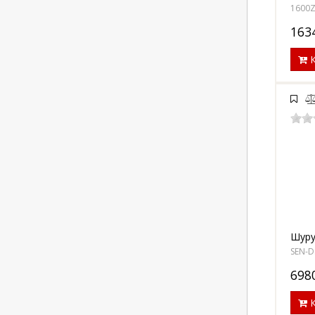
1600
163
К
Шуру
SEN-
698
К