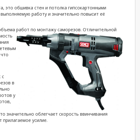
, это обшивка стен и потолка гипсокартонными
 выполняемую работу и значительно повысит её
 объема работ по монтажу саморезов. Отличительной
имость
ания
сетевым
 что
т
 с
резов в
ельно
ротов у
ртов,
что значительно облегчает скорость ввинчивания
т прилагаемое усилие.