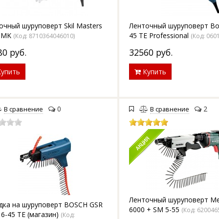
очный шуруповерт Skil Masters
Ленточный шуруповерт Bo
 MK
45 TE Professional
(Код:
8710364046010
)
(Код:
060
80
руб.
32560
руб.
упить
Купить
0
2
В сравнение
В сравнение
Ленточный шуруповерт Me
дка на шуруповерт BOSCH GSR
6000 + SM 5-55
(Код:
620046
 6-45 TE (магазин)
(Код: