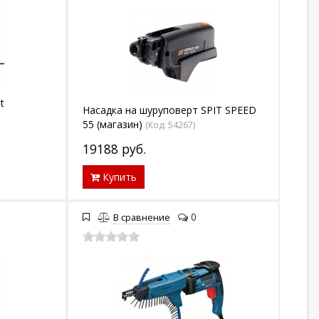
t
Насадка на шуруповерт SPIT SPEED
55 (магазин)
(Код:
54267
)
19188
руб.
Купить
0
В сравнение