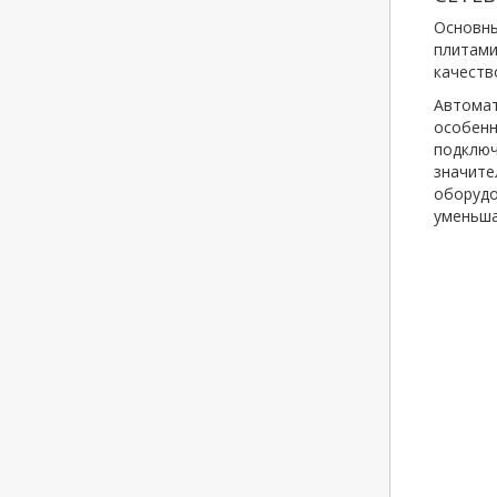
Основны
плитами
качеств
Автомат
особенн
подключ
значите
оборудо
уменьша