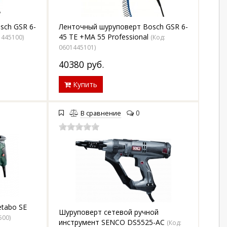
sch GSR 6-
Ленточный шуруповерт Bosch GSR 6-
45 TE +MA 55 Professional
1445100
)
(Код:
0601445101
)
40380
руб.
Купить
0
В сравнение
tabo SE
Шуруповерт сетевой ручной
500
)
инструмент SENCO DS5525-AC
(Код: