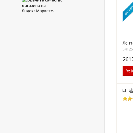
Лент
5412
261
К