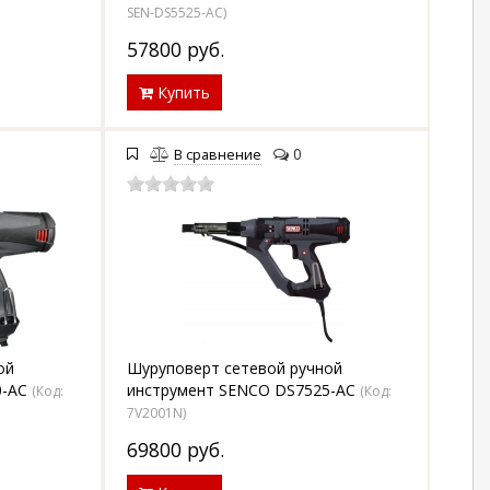
SEN-DS5525-AC
)
57800
руб.
Купить
0
В сравнение
ой
Шуруповерт сетевой ручной
0-AC
инструмент SENCO DS7525-AC
(Код:
(Код:
7V2001N
)
69800
руб.