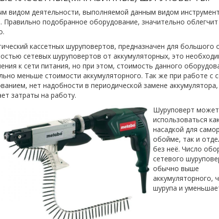
м видом деятельности, выполняемой данным видом инструмента
. Правильно подобранное оборудование, значительно облегчит
о.
ический кассетных шуруповертов, предназначен для большого
остью сетевых шуруповертов от аккумулятор
ных, это необход
ения к сети питания, но при этом, стоимость данного оборудов
льно меньше стоимости аккумуляторного. Так же при работе с 
ванием, нет надобности в периодической замене аккумулятора,
ет затраты на работу.
Шуруповерт може
использоваться как
насадкой для само
обойме, так и отд
без неё. Число обо
сетевого шурупове
обычно выше
аккумуляторного, 
шурупа и уменьшае