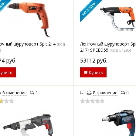
очный шуруповерт Spit 214
Ленточный шуруповерт Spi
(Код:
217+SPEED55
5
)
(Код:
54295
)
74
руб.
53112
руб.
упить
Купить
1
0
В сравнение
В сравнение