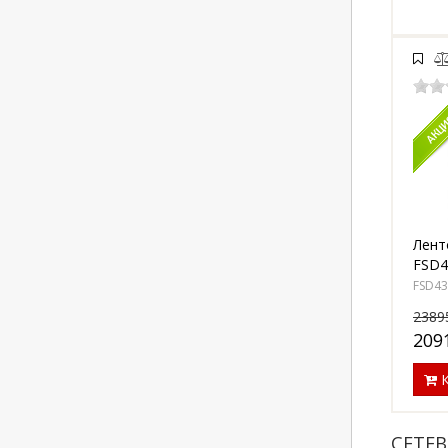
Лент
FSD4
FSD4
238
209
К
СЕТЕ