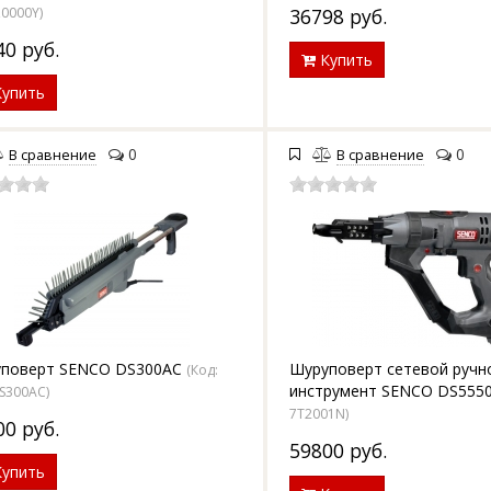
Z0000Y
)
36798
руб.
40
руб.
Купить
упить
0
0
В сравнение
В сравнение
поверт SENCO DS300AC
Шуруповерт сетевой ручн
(Код:
инструмент SENCO DS555
DS300AC
)
7T2001N
)
00
руб.
59800
руб.
упить