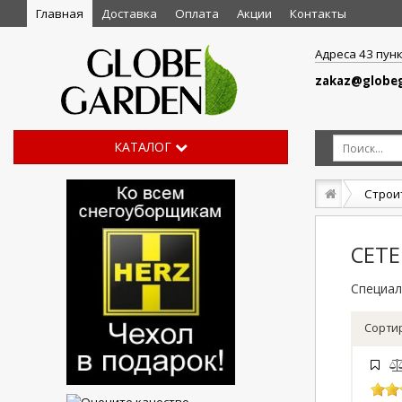
Главная
Доставка
Оплата
Акции
Контакты
Адреса 43 пун
zakaz@globeg
КАТАЛОГ
Строи
СЕТ
Специал
Сорти