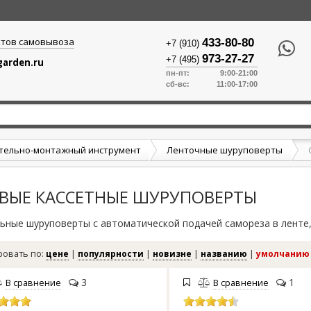
ктов самовывоза
433-80-80
+7 (910)
973-27-27
+7 (495)
arden.ru
пн-пт: 9:00-21:00
сб-вс: 11:00-17:00
тельно-монтажный инструмент
Ленточные шуруповерты
ЕВЫЕ КАССЕТНЫЕ ШУРУПОВЕРТЫ
ьные шуруповерты с автоматической подачей самореза в ленте,
ровать по:
цене
|
популярности
|
новизне
|
названию
|
умолчанию
3
1
В сравнение
В сравнение