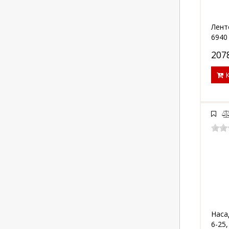
Лент
6940
207
К
Наса
6-25,