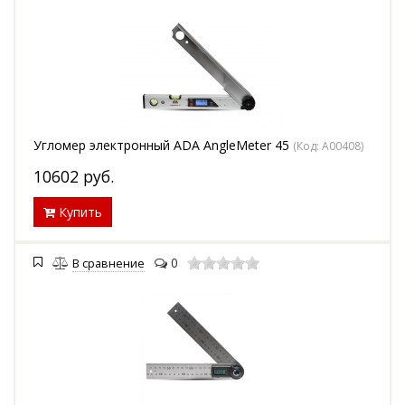
Угломер электронный ADA AngleMeter 45
(Код:
А00408
)
10602
руб.
Купить
0
В сравнение