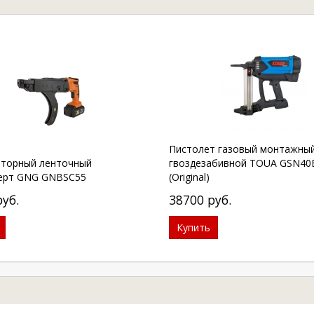
Пистолет газовый монтажны
яторный ленточный
гвоздезабивной TOUA GSN40
ерт GNG GNBSC55
(Original)
руб.
38700
руб.
Купить