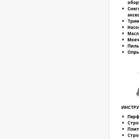
обор
Снег
аксе
Трим
Насо
Масл
Моеч
Пилы
Опры
ИНСТР
Пер
Стро
Плит
Стро