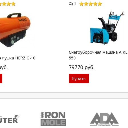
1
Снегоуборочная машина AIK
 пушка HERZ G-10
550
руб.
79770
руб.
Купить