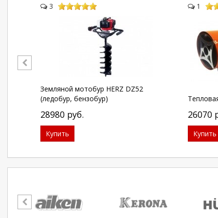
3
1
Земляной мотобур HERZ DZ52
(ледобур, бензобур)
Тепловая
28980
руб.
26070
Купить
Купить