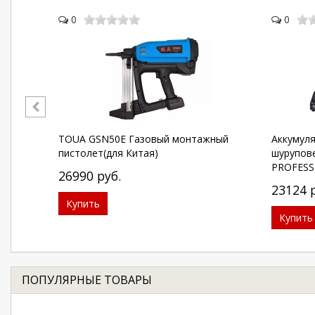
0
0
TOUA GSN50E Газовый монтажный
Аккумул
пистолет(для Китая)
шурупове
PROFESS
26990
руб.
23124
Купить
Купить
ПОПУЛЯРНЫЕ ТОВАРЫ