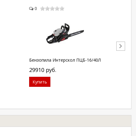
0
0
Бензопила Интерскол ПЦБ-16/40Л
Гвозде
1 + ко
29910
руб.
бетону
3921
Купить
Купи