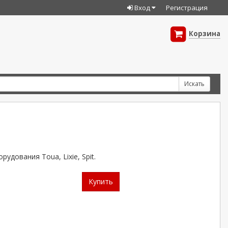
Вход
Регистрация
Корзина
Держ
удования Toua, Lixie, Spit.
Купить