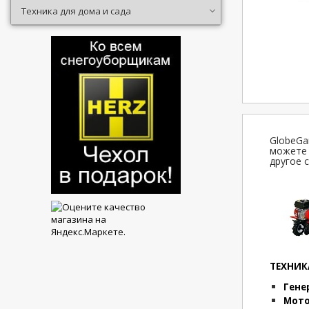
Техника для дома и сада
GlobeGa
можете 
другое 
ТЕХНИК
Гене
Мото