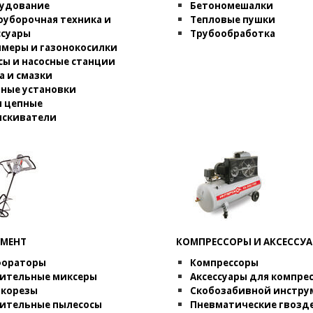
удование
Бетономешалки
оуборочная техника и
Тепловые пушки
ссуары
Трубообработка
меры и газонокосилки
сы и насосные станции
а и смазки
ные установки
 цепные
скиватели
УМЕНТ
КОМПРЕССОРЫ И АКСЕССУ
фораторы
Компрессоры
ительные миксеры
Аксессуары для компре
корезы
Скобозабивной инстру
ительные пылесосы
Пневматические гвозд