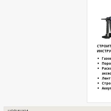
СТРОИ
ИНСТР
Газо
Поро
Расх
аксе
Лент
Стро
Акку