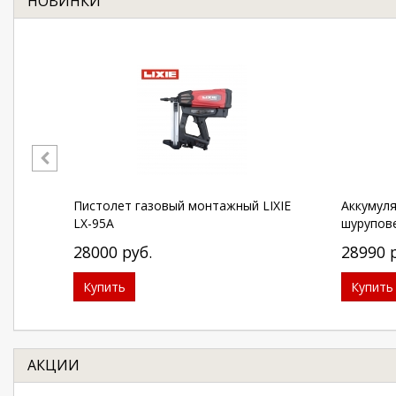
НОВИНКИ
Пистолет газовый монтажный LIXIE
Аккумул
LX-95A
шурупов
28000
руб.
28990
Купить
Купить
АКЦИИ