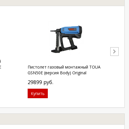
й
E
Пистолет газовый монтажный TOUA
Пистол
GSN50E (версия Body) Original
гвозд
29899
руб.
2719
Купить
Купи