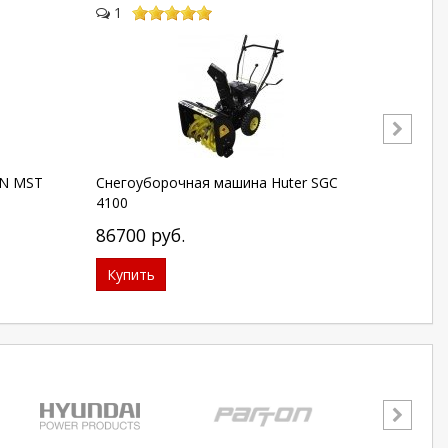
1
2
EN MST
Снегоуборочная машина Huter SGC
Снегоу
4100
4800
86700
руб.
1116
Купить
Купи