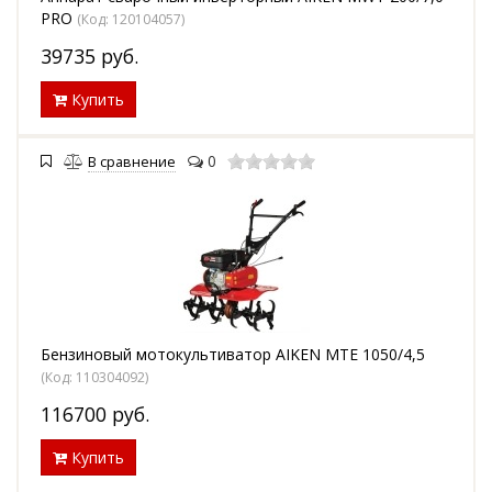
PRO
(Код:
120104057
)
39735
руб.
Купить
0
В сравнение
Бензиновый мотокультиватор AIKEN MTE 1050/4,5
(Код:
110304092
)
116700
руб.
Купить