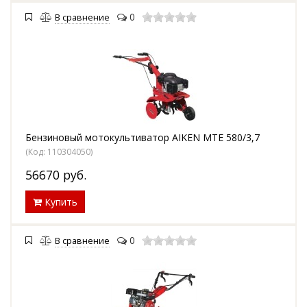
0
В сравнение
Бензиновый мотокультиватор AIKEN MTE 580/3,7
(Код:
110304050
)
56670
руб.
Купить
0
В сравнение