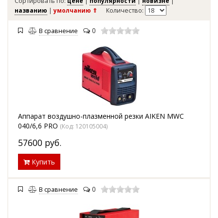
Сортировать по:
цене
|
популярности
|
новизне
|
названию
|
умолчанию ⇑
Количество:
0
В сравнение
Аппарат воздушно-плазменной резки AIKEN MWC
040/6,6 PRO
(Код:
120105004
)
57600
руб.
Купить
0
В сравнение