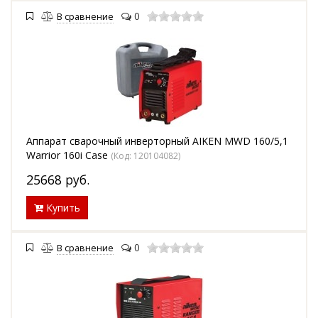
0
В сравнение
Аппарат сварочный инверторный AIKEN MWD 160/5,1
Warrior 160i Case
(Код:
120104082
)
25668
руб.
Купить
0
В сравнение