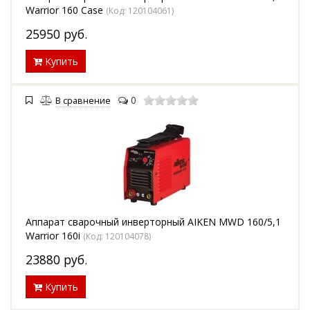
Warrior 160 Case
(Код:
120104061
)
25950
руб.
Купить
0
В сравнение
Аппарат сварочный инверторный AIKEN MWD 160/5,1
Warrior 160i
(Код:
120104078
)
23880
руб.
Купить