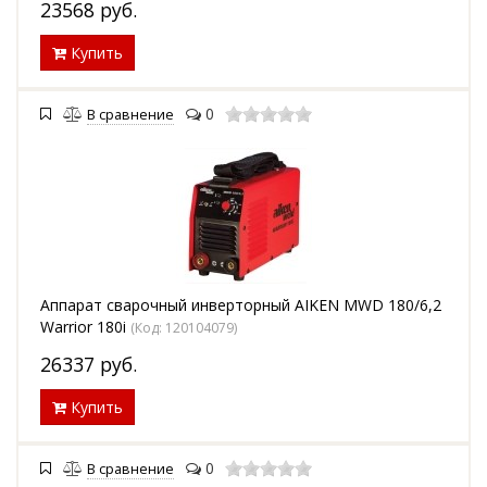
23568
руб.
Купить
0
В сравнение
Аппарат сварочный инверторный AIKEN MWD 180/6,2
Warrior 180i
(Код:
120104079
)
26337
руб.
Купить
0
В сравнение