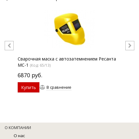
Сварочная маска с автозатемнением Ресанта
Свар
МС-1
МС-
(Код:
65/13
)
6870
руб.
83
Купить
Ку
В сравнение
О КОМПАНИИ
О нас