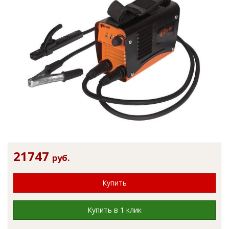
21747
руб.