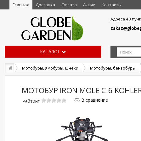
Главная
Доставка
Оплата
Акции
Контакты
Адреса 43 пун
zakaz@globeg
КАТАЛОГ
Мотобуры, ямобуры, шнеки
Мотобуры, бензобуры
МОТОБУР IRON MOLE С-6 KOHLER
В сравнение
Рейтинг: