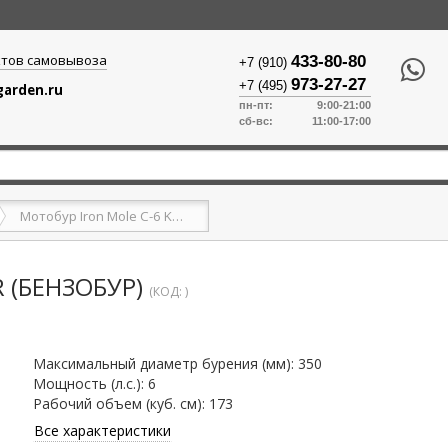
ктов самовывоза
433-80-80
+7 (910)
973-27-27
+7 (495)
arden.ru
пн-пт: 9:00-21:00
сб-вс: 11:00-17:00
Мотобур Iron Mole С-6 Kohler (бензобур)
 (БЕНЗОБУР)
(КОД:
)
Максимальный диаметр бурения (мм)
:
350
Мощность (л.с.)
:
6
Рабочий объем (куб. см)
:
173
Все характеристики