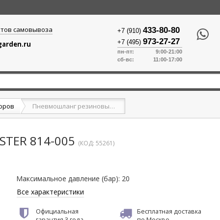
ктов самовывоза
433-80-80
+7 (910)
973-27-27
+7 (495)
arden.ru
пн-пт: 9:00-21:00
сб-вс: 11:00-17:00
соров
Пневмошланг резиновый WESTER 814-005
TER 814-005
(КОД:
55261
)
Максимальное давление (бар)
:
20
Все характеристики
Официальная
Бесплатная доставка
гарантия
3 года
по Москве